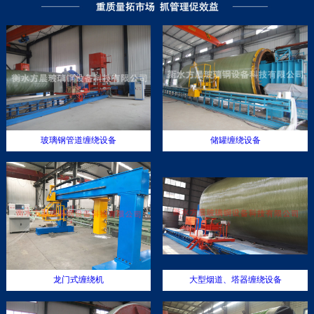
生产装备
新闻资讯
联系我们
玻璃钢管道缠绕设备
储罐缠绕设备
龙门式缠绕机
大型烟道、塔器缠绕设备